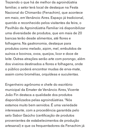
Trazendo o que há de melhor da agroindústria 
familiar, o setor terá local de destaque na Festa 
Nacional do Chimarrão (Fenachim), que acontece 
em maio, em Venâncio Aires. Espaço já tradicional, 
querido e reconhecido pelos visitantes da feira, o 
Pavilhão da Agroindústria Familiar irá disponibilizar 
uma diversidade de produtos, que em mais de 20 
bancas terão desde alimentos, até flores e 
folhagens. Na gastronomia, destaque para 
produtos como melado, aipim, mel, embutidos de 
suínos e bovinos, ovos, queijos, licor e doce de 
leite. Outras atrações serão arte com porongo, além 
dos viveiros destinados a flores e folhagens, onde 
o público poderá encontrar mudas de erva-mate, 
assim como bromélias, orquídeas e suculentas. 
Engenheiro agrônomo e chefe do escritório 
municipal da Emater de Venâncio Aires, Vicente 
João Fin destaca a qualidade dos produtos 
disponibilizados pelas agroindústrias. “Nós 
estamos muito bem servidos. É uma variedade 
interessante, com a procedência garantida pelo 
selo Sabor Gaúcho (certificação de produtos 
provenientes de estabelecimentos de produção 
artesanal) e que os frequentadores da Fenachim já 