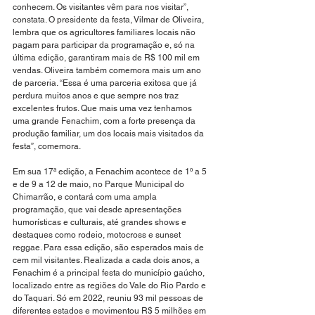
conhecem. Os visitantes vêm para nos visitar”, 
constata. O presidente da festa, Vilmar de Oliveira, 
lembra que os agricultores familiares locais não 
pagam para participar da programação e, só na 
última edição, garantiram mais de R$ 100 mil em 
vendas. Oliveira também comemora mais um ano 
de parceria. “Essa é uma parceria exitosa que já 
perdura muitos anos e que sempre nos traz 
excelentes frutos. Que mais uma vez tenhamos 
uma grande Fenachim, com a forte presença da 
produção familiar, um dos locais mais visitados da 
festa”, comemora. 
Em sua 17ª edição, a Fenachim acontece de 1º a 5 
e de 9 a 12 de maio, no Parque Municipal do 
Chimarrão, e contará com uma ampla 
programação, que vai desde apresentações 
humorísticas e culturais, até grandes shows e 
destaques como rodeio, motocross e sunset 
reggae. Para essa edição, são esperados mais de 
cem mil visitantes. Realizada a cada dois anos, a 
Fenachim é a principal festa do município gaúcho, 
localizado entre as regiões do Vale do Rio Pardo e 
do Taquari. Só em 2022, reuniu 93 mil pessoas de 
diferentes estados e movimentou R$ 5 milhões em 