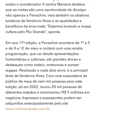
avalia o coordenador. A rainha Mariana destaca 
que as visitas são uma oportunidade de divulgar 
não apenas a Fenachim, mas também os atrativos 
turísticos de Venâncio Aires e as qualidades e 
benefícios da erva-mate. “Estamos levando a nossa 
cultura pelo Rio Grande”, aponta. 
Em sua 17ª edição, a Fenachim acontece de 1º a 5 
e de 9 a 12 de maio e contará com uma ampla 
programação, que vai desde apresentações 
humorísticas e culturais, até grandes shows e 
destaques como rodeio, motocross e sunset 
reggae. Realizada a cada dois anos, é a principal 
festa de Venâncio Aires. Com uma expectativa de 
público de mais de cem mil pessoas para esta 
edição, só em 2022, reuniu 93 mil pessoas de 
diferentes estados e movimentou R$ 5 milhões em 
negócios. Ingressos e passaportes podem ser 
adquiridos antecipadamente pelo site 
www.minhaentrada.com.br
.