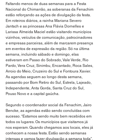
Faltando menos de duas semanas para a Festa 
Nacional do Chimarrão, as soberanas da Fenachim 
estão reforçando as ações de divulgação da festa. 
Em roteiros diários, a rainha Mariana Severo 
Jantsch e as princesas Ana Flávia Dornelles e 
Larissa Almeida Maciel estão visitando municípios 
vizinhos, veículos de comunicação, patrocinadores 
e empresas parceiras, além de marcarem presença 
em eventos de expressão da região. Só na última 
semana, incluindo sábado e domingo, elas 
estiveram em Passo do Sobrado, Vale Verde, Rio 
Pardo, Vera Cruz, Sinimbu, Encantado, Roca Sales, 
Arroio do Meio, Cruzeiro do Sul e Fontoura Xavier. 
As agendas seguem ao longo desta semana, 
passando por Bom Retiro do Sul, Estrela, Lajeado, 
Independente, Anta Gorda, Santa Cruz do Sul, 
Pouso Novo e a capital gaúcha. 
Segundo o coordenador social da Fenachim, Jairo 
Bencke, as agendas estão sendo concluídas com 
sucesso. “Estamos sendo muito bem recebidos em 
todos os lugares. Os municípios que visitamos já 
nos esperam. Quando chegamos aos locais, eles já 
conhecem a nossa festa. Estão sendo semanas 
intensas e vamos fazer divulgação a semana toda”, 