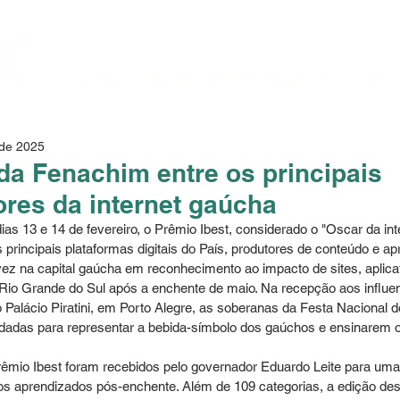
A FESTA
RAINHAS E PRINCESAS
NOTÍCIAS
 de 2025
a Fenachim entre os principais
ores da internet gaúcha
ias 13 e 14 de fevereiro, o Prêmio Ibest, considerado o "Oscar da inter
principais plataformas digitais do País, produtores de conteúdo e ap
vez na capital gaúcha em reconhecimento ao impacto de sites, aplica
Rio Grande do Sul após a enchente de maio. Na recepção aos influen
no Palácio Piratini, em Porto Alegre, as soberanas da Festa Nacional 
adas para representar a bebida-símbolo dos gaúchos e ensinarem os
os aprendizados pós-enchente. Além de 109 categorias, a edição des