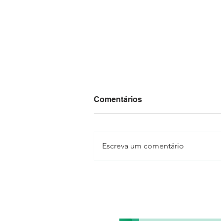
Comentários
Escreva um comentário
Mais de 70 mil pessoas
visitaram a 18ª Fenachim