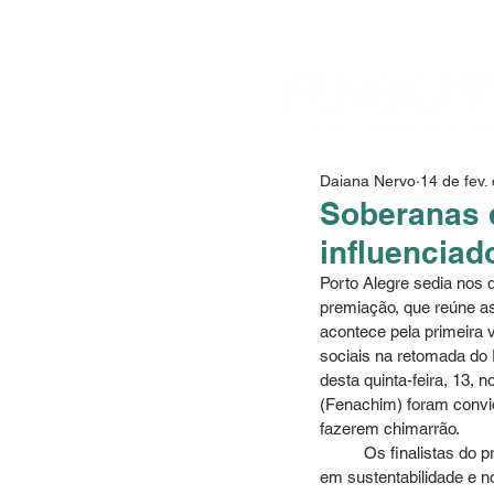
Daiana Nervo
14 de fev.
Soberanas d
influenciad
Porto Alegre sedia nos d
premiação, que reúne as 
acontece pela primeira 
sociais na retomada do 
desta quinta-feira, 13, 
(Fenachim) foram convid
fazerem chimarrão.
	Os finalistas do prêmio Ibest foram recebidos pelo governador Eduardo Leite para uma atividade focada 
em sustentabilidade e n