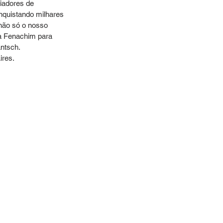
iadores de 
nquistando milhares 
não só o nosso 
 a Fenachim para 
ntsch. 
ires.