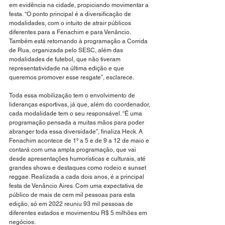
em evidência na cidade, propiciando movimentar a 
festa. “O ponto principal é a diversificação de 
modalidades, com o intuito de atrair públicos 
diferentes para a Fenachim e para Venâncio. 
Também está retornando à programação a Corrida 
de Rua, organizada pelo SESC, além das 
modalidades de futebol, que não tiveram 
representatividade na última edição e que 
queremos promover esse resgate”, esclarece. 
Toda essa mobilização tem o envolvimento de 
lideranças esportivas, já que, além do coordenador, 
cada modalidade tem o seu responsável. “É uma 
programação pensada a muitas mãos para poder 
abranger toda essa diversidade”, finaliza Heck. A 
Fenachim acontece de 1º a 5 e de 9 a 12 de maio e 
contará com uma ampla programação, que vai 
desde apresentações humorísticas e culturais, até 
grandes shows e destaques como rodeio e sunset 
reggae. Realizada a cada dois anos, é a principal 
festa de Venâncio Aires. Com uma expectativa de 
público de mais de cem mil pessoas para esta 
edição, só em 2022 reuniu 93 mil pessoas de 
diferentes estados e movimentou R$ 5 milhões em 
negócios. 