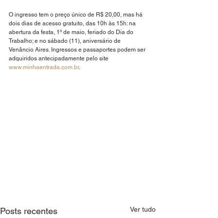
O ingresso tem o preço único de R$ 20,00, mas há 
dois dias de acesso gratuito, das 10h às 15h: na 
abertura da festa, 1º de maio, feriado do Dia do 
Trabalho; e no sábado (11), aniversário de 
Venâncio Aires. Ingressos e passaportes podem ser 
adquiridos antecipadamente pelo site 
www.minhaentrada.com.br
.
Ver tudo
Posts recentes