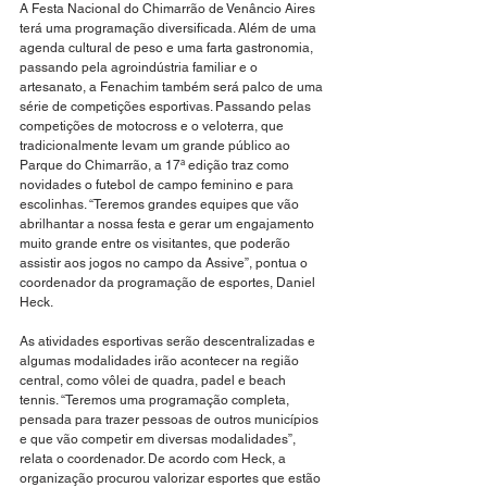
A Festa Nacional do Chimarrão de Venâncio Aires 
terá uma programação diversificada. Além de uma 
agenda cultural de peso e uma farta gastronomia, 
passando pela agroindústria familiar e o 
artesanato, a Fenachim também será palco de uma 
série de competições esportivas. Passando pelas 
competições de motocross e o veloterra, que 
tradicionalmente levam um grande público ao 
Parque do Chimarrão, a 17ª edição traz como 
novidades o futebol de campo feminino e para 
escolinhas. “Teremos grandes equipes que vão 
abrilhantar a nossa festa e gerar um engajamento 
muito grande entre os visitantes, que poderão 
assistir aos jogos no campo da Assive”, pontua o 
coordenador da programação de esportes, Daniel 
Heck.
As atividades esportivas serão descentralizadas e 
algumas modalidades irão acontecer na região 
central, como vôlei de quadra, padel e beach 
tennis. “Teremos uma programação completa, 
pensada para trazer pessoas de outros municípios 
e que vão competir em diversas modalidades”, 
relata o coordenador. De acordo com Heck, a 
organização procurou valorizar esportes que estão 