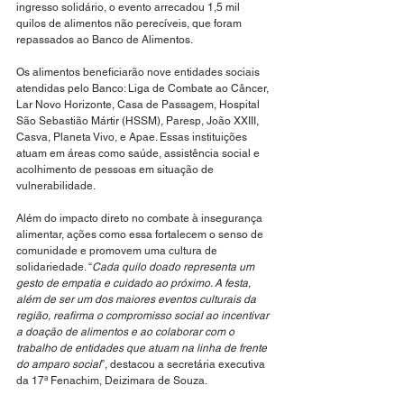
ingresso solidário, o evento arrecadou 1,5 mil 
quilos de alimentos não perecíveis, que foram 
repassados ao Banco de Alimentos. 
Os alimentos beneficiarão nove entidades sociais 
atendidas pelo Banco: Liga de Combate ao Câncer, 
Lar Novo Horizonte, Casa de Passagem, Hospital 
São Sebastião Mártir (HSSM), Paresp, João XXIII, 
Casva, Planeta Vivo, e Apae. Essas instituições 
atuam em áreas como saúde, assistência social e 
acolhimento de pessoas em situação de 
vulnerabilidade.
Além do impacto direto no combate à insegurança 
alimentar, ações como essa fortalecem o senso de 
comunidade e promovem uma cultura de 
solidariedade. “
Cada quilo doado representa um 
gesto de empatia e cuidado ao próximo. A festa, 
além de ser um dos maiores eventos culturais da 
região, reafirma o compromisso social ao incentivar 
a doação de alimentos e ao colaborar com o 
trabalho de entidades que atuam na linha de frente 
do amparo social
”, destacou a secretária executiva 
da 17ª Fenachim, Deizimara de Souza.