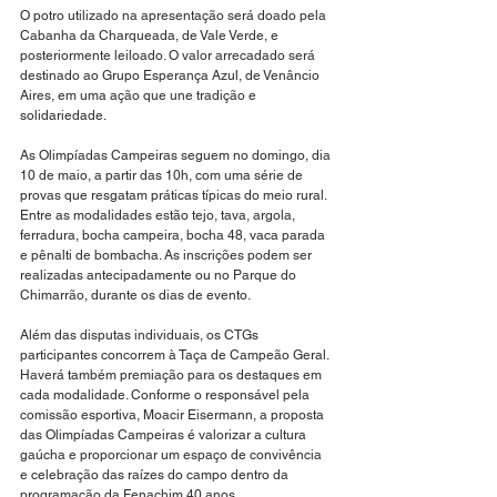
O potro utilizado na apresentação será doado pela 
Cabanha da Charqueada, de Vale Verde, e 
posteriormente leiloado. O valor arrecadado será 
destinado ao Grupo Esperança Azul, de Venâncio 
Aires, em uma ação que une tradição e 
solidariedade.
As Olimpíadas Campeiras seguem no domingo, dia 
10 de maio, a partir das 10h, com uma série de 
provas que resgatam práticas típicas do meio rural. 
Entre as modalidades estão tejo, tava, argola, 
ferradura, bocha campeira, bocha 48, vaca parada 
e pênalti de bombacha. As inscrições podem ser 
realizadas antecipadamente ou no Parque do 
Chimarrão, durante os dias de evento. 
Além das disputas individuais, os CTGs 
participantes concorrem à Taça de Campeão Geral. 
Haverá também premiação para os destaques em 
cada modalidade. Conforme o responsável pela 
comissão esportiva, Moacir Eisermann, a proposta 
das Olimpíadas Campeiras é valorizar a cultura 
gaúcha e proporcionar um espaço de convivência 
e celebração das raízes do campo dentro da 
programação da Fenachim 40 anos.