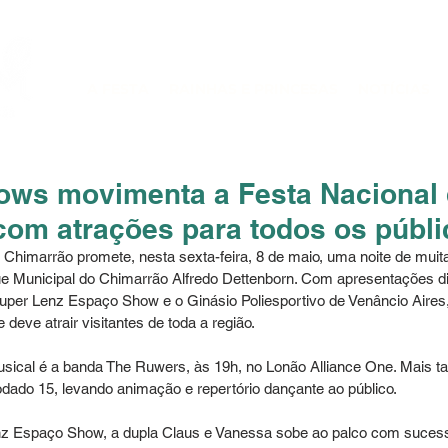
A FESTA
RAINHAS E PRINCESAS
NOTÍCIAS
hows movimenta a Festa Nacional
com atrações para todos os públi
 Chimarrão promete, nesta sexta-feira, 8 de maio, uma noite de muit
e Municipal do Chimarrão Alfredo Dettenborn. Com apresentações dis
Super Lenz Espaço Show e o Ginásio Poliesportivo de Venâncio Aires
e deve atrair visitantes de toda a região.
ical é a banda The Ruwers, às 19h, no Lonão Alliance One. Mais tar
dado 15, levando animação e repertório dançante ao público.
nz Espaço Show, a dupla Claus e Vanessa sobe ao palco com suces