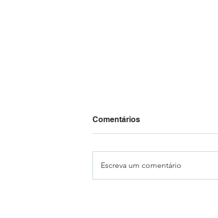
Comentários
Escreva um comentário
Mais de 70 mil pessoas
visitaram a 18ª Fenachim