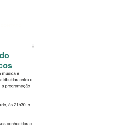
CONTATO
 do
cos
a música e 
tribuídas entre o 
, a programação 
de, às 21h30, o 
sos conhecidos e 