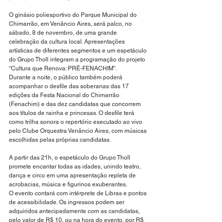
O ginásio poliesportivo do Parque Municipal do 
Chimarrão, em Venâncio Aires, será palco, no 
sábado, 8 de novembro, de uma grande 
celebração da cultura local. Apresentações 
artísticas de diferentes segmentos e um espetáculo 
do Grupo Tholl integram a programação do projeto 
“Cultura que Renova: PRÉ-FENACHIM”.
Durante a noite, o público também poderá 
acompanhar o desfile das soberanas das 17 
edições da Festa Nacional do Chimarrão 
(Fenachim) e das dez candidatas que concorrem 
aos títulos de rainha e princesas. O desfile terá 
como trilha sonora o repertório executado ao vivo 
pelo Clube Orquestra Venâncio Aires, com músicas 
escolhidas pelas próprias candidatas.
A partir das 21h, o espetáculo do Grupo Tholl 
promete encantar todas as idades, unindo teatro, 
dança e circo em uma apresentação repleta de 
acrobacias, música e figurinos exuberantes.
O evento contará com intérprete de Libras e pontos 
de acessibilidade. Os ingressos podem ser 
adquiridos antecipadamente com as candidatas, 
pelo valor de R$ 10, ou na hora do evento, por R$ 