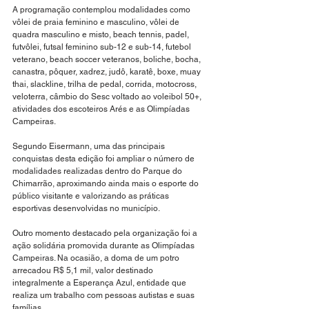
A programação contemplou modalidades como 
vôlei de praia feminino e masculino, vôlei de 
quadra masculino e misto, beach tennis, padel, 
futvôlei, futsal feminino sub-12 e sub-14, futebol 
veterano, beach soccer veteranos, boliche, bocha, 
canastra, pôquer, xadrez, judô, karatê, boxe, muay 
thai, slackline, trilha de pedal, corrida, motocross, 
veloterra, câmbio do Sesc voltado ao voleibol 50+, 
atividades dos escoteiros Arés e as Olimpíadas 
Campeiras.
Segundo Eisermann, uma das principais 
conquistas desta edição foi ampliar o número de 
modalidades realizadas dentro do Parque do 
Chimarrão, aproximando ainda mais o esporte do 
público visitante e valorizando as práticas 
esportivas desenvolvidas no município.
Outro momento destacado pela organização foi a 
ação solidária promovida durante as Olimpíadas 
Campeiras. Na ocasião, a doma de um potro 
arrecadou R$ 5,1 mil, valor destinado 
integralmente a Esperança Azul, entidade que 
realiza um trabalho com pessoas autistas e suas 
famílias.