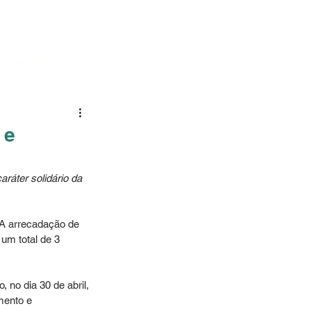
CONTATO
 e
ráter solidário da 
A arrecadação de 
um total de 3 
no dia 30 de abril, 
mento e 