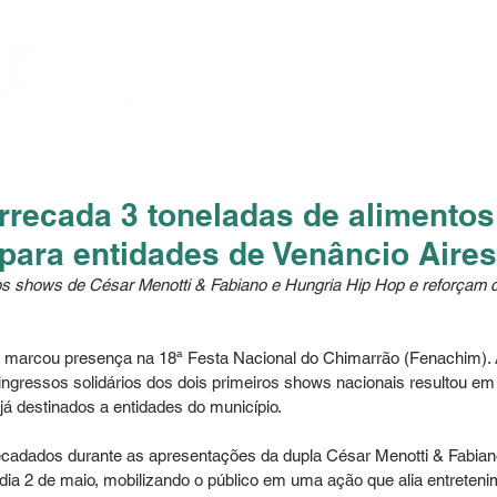
A FESTA
RAINHAS E PRINCESAS
NOTÍCIAS
recada 3 toneladas de alimentos
para entidades de Venâncio Aires
s shows de César Menotti & Fabiano e Hungria Hip Hop e reforçam ca
 marcou presença na 18ª Festa Nacional do Chimarrão (Fenachim). 
ingressos solidários dos dois primeiros shows nacionais resultou em 
já destinados a entidades do município.
cadados durante as apresentações da dupla César Menotti & Fabiano, 
 dia 2 de maio, mobilizando o público em uma ação que alia entreteni