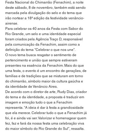
Festa Nacional do Chimarrão (Fenachim), a noite 
deste sábado, 8 de novembro, também está sendo 
marcada pela divulgação do selo e do tema que 
irão nortear a 18ª edição da festividade venâncio-
airense. 
Para celebrar os 40 anos da Festa com Sabor do 
Rio Grande, um selo e uma identidade especial 
foram criados pela Agência Traço D, responsável 
pela comunicação da Fenachim, assim como a 
definição do tema "Celebrar o que nos une". 
O novo tema busca resgatar o sentimento de 
pertencimento e união que sempre estiveram 
presentes na essência da Fenachim. Mais do que 
uma festa, o evento é um encontro de gerações, de 
famílias e de tradições que se misturam em torno 
do chimarrão, símbolo maior da cultura gaúcha e 
da identidade de Venâncio Aires.
De acordo com o diretor de arte, Rudy Dias, criador 
do tema e da identidade, a proposta é traduzir em 
imagem e emoção tudo o que a Fenachim 
representa. “A ideia é dar à festa a grandiosidade 
que ela merece. Celebrar tudo o que a Fenachim já 
foi, é e ainda vai ser. Valorizar e homenagear quem 
fez, faz e fará da nossa festa uma celebração viva 
do maior símbolo do Rio Grande do Sul”, ressalta. 