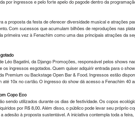
da por ingressos e pelo forte apelo do pagode dentro da programaç
ra a proposta da festa de oferecer diversidade musical e atrações par
ento. Com sucessos que acumulam bilhões de reproduções nas plataf
a primeira vez à Fenachim como uma das principais atrações da s
sgotado
e Léo Bagatini, da Django Promoções, responsável pelos shows naci
 os ingressos esgotados. Quem quiser adquirir entrada para o show
da Premium ou Backstage Open Bar & Food. Ingressos estão dispon
 até 10x no cartão. O ingresso do show dá acesso a Fenachim 40 a
com Copo Eco
o sendo utilizados durante os dias de festividade. Os copos ecológic
iridos por R$ 8,00. Além disso, o público pode levar seu próprio co
 a adesão à proposta sustentável. A iniciativa contempla toda a feira,