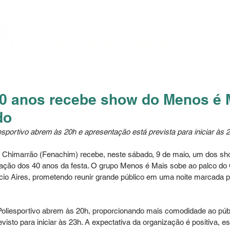
A FESTA
RAINHAS E PRINCESAS
NOTÍCIAS
0 anos recebe show do Menos é 
do
esportivo abrem às 20h e apresentação está prevista para iniciar às 
o Chimarrão (Fenachim) recebe, neste sábado, 9 de maio, um dos s
ção dos 40 anos da festa. O grupo Menos é Mais sobe ao palco do 
cio Aires, prometendo reunir grande público em uma noite marcada p
Poliesportivo abrem às 20h, proporcionando mais comodidade ao púb
isto para iniciar às 23h. A expectativa da organização é positiva, e