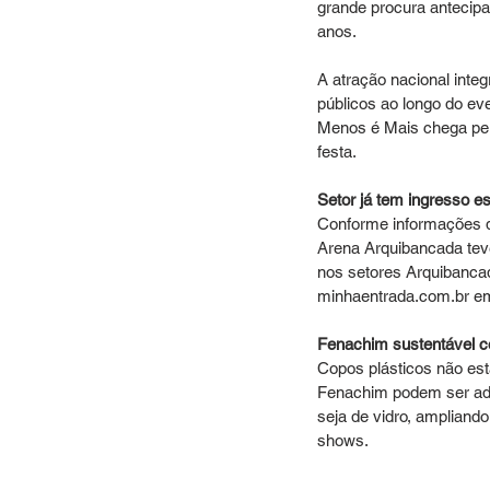
grande procura antecipa
anos.
A atração nacional integ
públicos ao longo do ev
Menos é Mais chega pel
festa.
Setor já tem ingresso e
Conforme informações d
Arena Arquibancada teve
nos setores Arquibanca
minhaentrada.com.br em
Fenachim sustentável 
Copos plásticos não estã
Fenachim podem ser adqu
seja de vidro, ampliando
shows.