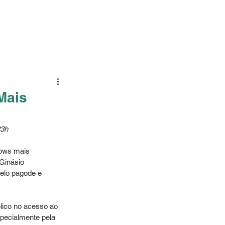
CONTATO
Mais
23h
hows mais 
Ginásio 
elo pagode e 
lico no acesso ao 
specialmente pela 