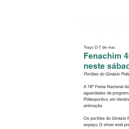
Traço D
7 de mai.
Fenachim 4
neste sába
Portões do Ginásio Poli
A 18ª Festa Nacional d
aguardados da programa
Poliesportivo, em Venân
animação.
Os portões do Ginásio 
espaço. O show está prev