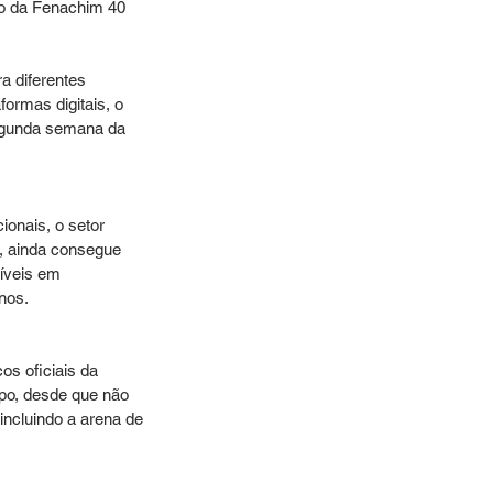
ão da Fenachim 40 
a diferentes 
ormas digitais, o 
egunda semana da 
onais, o setor 
, ainda consegue 
íveis em 
nos. 
os oficiais da 
po, desde que não 
 incluindo a arena de 