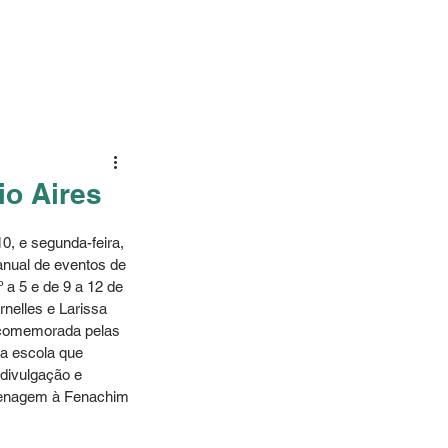
CONTATO
io Aires
0, e segunda-feira, 
anual de eventos de 
a 5 e de 9 a 12 de 
nelles e Larissa 
i comemorada pelas 
a escola que 
divulgação e 
omenagem à Fenachim 