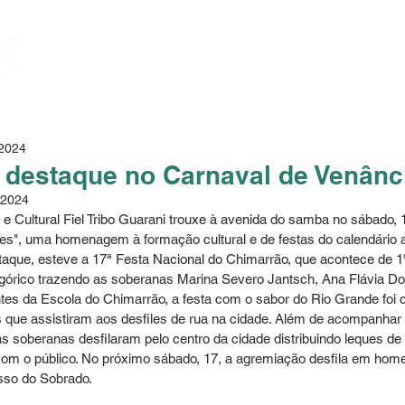
A FESTA
RAINHAS E PRINCESAS
NOTÍCIAS
 2024
 destaque no Carnaval de Venânc
 2024
e Cultural Fiel Tribo Guarani trouxe à avenida do samba no sábado, 1
tes", uma homenagem à formação cultural e de festas do calendário 
aque, esteve a 17ª Festa Nacional do Chimarrão, que acontece de 1º 
órico trazendo as soberanas Marina Severo Jantsch, Ana Flávia Dor
ntes da Escola do Chimarrão, a festa com o sabor do Rio Grande fo
 que assistiram aos desfiles de rua na cidade. Além de acompanhar 
 soberanas desfilaram pelo centro da cidade distribuindo leques de 
 com o público. No próximo sábado, 17, a agremiação desfila em h
sso do Sobrado.