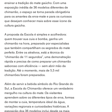
ensinar a tradição do mate gaúcho. Com uma 
exposição inédita de 36 modelos diferentes de 
chimarrão, o espaço se torna parada obrigatória 
para os amantes da erva-mate e para os curiosos 
que desejam conhecer mais sobre esse ícone da 
cultura gaúcha.
A proposta da Escola é simples e acolhedora: 
quem trouxer sua cuia e bomba, ganha um 
chimarrão na hora, preparado por especialistas 
que também compartilham os segredos do mate 
perfeito. Entre os atrativos, está a técnica do 
“chimarrão de 11 segundos”, uma demonstração 
rápida e precisa de como preparar um chimarrão 
saboroso com eficiência — sem abrir mão da 
tradição. Até o momento, mais de 5,5 mil 
chimarrões foram preparados.
Além de servir a bebida símbolo do Rio Grande do 
Sul, a Escola do Chimarrão oferece um verdadeiro 
mergulho na cultura do mate. Os visitantes 
aprendem sobre os diferentes tipos de erva, formas 
de montar a cuia, temperatura ideal da água, 
variações regionais e curiosidades históricas. A 
exposição dos 36 modelos inclui desde os mais 