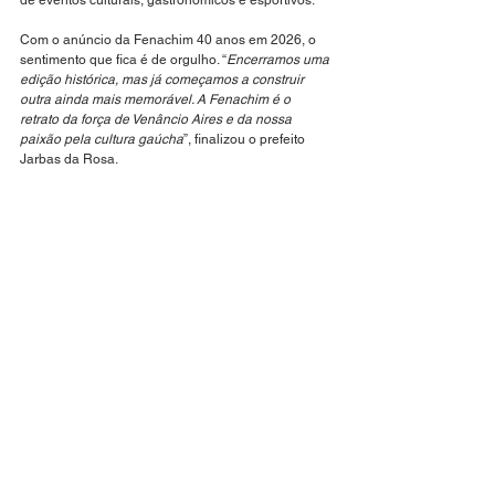
de eventos culturais, gastronômicos e esportivos.
Com o anúncio da Fenachim 40 anos em 2026, o 
sentimento que fica é de orgulho. “
Encerramos uma 
edição histórica, mas já começamos a construir 
outra ainda mais memorável. A Fenachim é o 
retrato da força de Venâncio Aires e da nossa 
paixão pela cultura gaúcha
”, finalizou o prefeito 
Jarbas da Rosa.