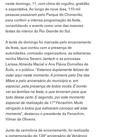
neste domingo, 11, com clima de orgulho, gratidão 
e expectativa. Ao longo de nove dias, 110 mil 
pessoas passaram pelo Parque do Chimarrão, 
para conferir a intensa programação da festa, 
consolidando o evento como uma das maiores 
festas do interior do Rio Grande do Sul.
A tarde de domingo foi marcada pelo encerramento 
da festa, que contou com a presença de 
autoridades, comissão organizadora, as soberanas 
rainha Marina Severo Jantsch e as princesas 
Larissa Almeida Maciel e Ana Flávia Dornelles de 
Ávila, e o público. “
Estamos duplamente felizes de 
estar aqui neste momento. A primeira pelo Dia das 
Mães e pelo aniversário do município e, em 
especial, pela presença de todos vocês. É bonito 
ver as famílias na festa, e que torceram para que 
tudo desse certo. E segundo, por este momento 
especial de realização da 17ª Fenachim. Muito 
obrigado a todos que estiveram conosco até este 
momento
”, destacou o presidente da Fenachim, 
Vilmar de Oliveira.
Junto da cerimônia de encerramento, foi realizada 
a comemoração do 134º aniversário de Venâncio 