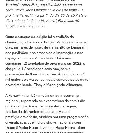
Venâncio Aires. E a gente fica feliz de encontrar 
cada um de vocês nestes nove dias de festa. E a 
próxima Fenachim, a partir do dia 30 de abril até o 
dia 10 de maio de 2026, vem aí, Fenachim 40 
anos
”, revelou o prefeito.
Outro destaque da edição foi a tradição do 
chimarrão, fiel símbolo da festa. Ao longo dos nove 
dias, milhares de rodas de chimarrão se formaram 
nos pavilhões, nas praças de alimentação e nos 
espaços culturais. A Escola do Chimarrão 
consumiu 1,2 toneladas de erva-mate em 2022, e 
chegou a 1,8 toneladas esse ano, com a 
preparação de 9 mil chimarrões. Ao todo, foram 4 
mil quilos de erva consumida e vendida pelas duas 
ervateiras locais, Elacy e Madrugada Alimentos.
A Fenachim também movimentou a economia 
regional, superando as expectativas da comissão 
organizadora. Além dos visitantes da região, 
turistas de diferentes cidades do Estado 
prestigiaram a festa, atraídos por uma programação 
diversificada, que incluiu shows nacionais com 
Diego & Victor Hugo, Livinho e Raça Negra, além 