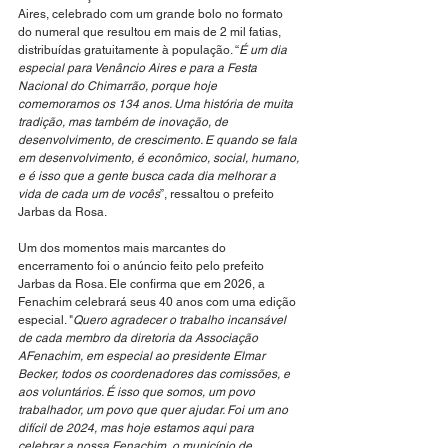
Aires, celebrado com um grande bolo no formato 
do numeral que resultou em mais de 2 mil fatias, 
distribuídas gratuitamente à população. “
É um dia 
especial para Venâncio Aires e para a Festa 
Nacional do Chimarrão, porque hoje 
comemoramos os 134 anos. Uma história de muita 
tradição, mas também de inovação, de 
desenvolvimento, de crescimento. E quando se fala 
em desenvolvimento, é econômico, social, humano, 
e é isso que a gente busca cada dia melhorar a 
vida de cada um de vocês
”, ressaltou o prefeito 
Jarbas da Rosa.
Um dos momentos mais marcantes do 
encerramento foi o anúncio feito pelo prefeito 
Jarbas da Rosa. Ele confirma que em 2026, a 
Fenachim celebrará seus 40 anos com uma edição 
especial. "
Quero agradecer o trabalho incansável 
de cada membro da diretoria da Associação 
AFenachim, em especial ao presidente Elmar 
Becker, todos os coordenadores das comissões, e 
aos voluntários. É isso que somos, um povo 
trabalhador, um povo que quer ajudar. Foi um ano 
difícil de 2024, mas hoje estamos aqui para 
celebrar a nossa Fenachim, o município de 