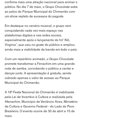
confirma mais uma atração nacional para animar o 
público. No dia 7 de maio, o Grupo Chocolate sobe 
ao palco do Parque Municipal do Chimarrão com 
um show repleto de sucessos do pagode.
Em destaque no cenário musical, o grupo vem 
conquistando cada vez mais espaço nas 
plataformas digitais e nas redes sociais, 
especialmente após o lançamento do hit “Alô, 
Virginia”, que caiu no gosto do público e ampliou 
ainda mais a visibilidade da banda em todo o país.
Com um repertório animado, o Grupo Chocolate 
promete transformar a Fenachim em uma grande 
roda de samba, convidando o público a cantar e 
dançar junto. A apresentação é gratuita, sendo 
cobrado apenas o valor de acesso ao Parque 
Municipal do Chimarrão.
A 18ª Festa Nacional do Chimarrão é viabilizada 
pela Lei de Incentivo à Cultura e realizada pela 
Afenachim, Município de Venâncio Aires, Ministério 
da Cultura e Governo Federal - do Lado do Povo 
Brasileiro. O evento ocorre de 30 de abril a 10 de 
maio.