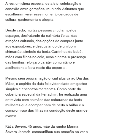
Aires, um clima especial de afeto, celebração e 
conexão entre gerações, reunindo visitantes que 
escolheram viver esse momento cercados de 
cultura, gastronomia e alegria.
Desde cedo, muitas pessoas circulam pelos 
espaços, desfrutando da culinária típica, das 
atrações culturais, das opções de compras junto 
aos expositores, e desgustando de um bom 
chimarrão, símbolo da festa. Carrinhos de bebê, 
mães com filhos no colo, avós e netos: a presença 
das famílias reforça o caráter comunitário e 
acolhedor da festa neste dia especial.
Mesmo sem programação oficial alusiva ao Dia das 
Mães, o espírito da data foi evidenciado em gestos 
simples e encontros marcantes. Como parte da 
cobertura especial da Fenachim, foi realizada uma 
entrevista com as mães das soberanas da festa — 
mulheres que acompanham de perto o brilho e o 
compromisso das filhas na condução deste grande 
evento.
Kátia Severo, 45 anos, mãe da rainha Marina 
Severo Jantsch, compartilhou sua emoção ao ver a 