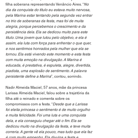
filha soberana representando Venâncio Aires. “
No 
dia da conquista do título eu estava muito nervosa, 
pela Marina estar tentando pela segunda vez entrar 
no trio de soberanas da festa, mas foi de muita 
alegria, porque percebemos o crescimento e da 
persistência dela. Ela se dedicou muito para este 
título. Uma jovem que lutou pelo objetivo, e ela é 
assim, ela luta com força para enfrentar o que quer, 
e nos sentirmos honrados pela mulher que ela se 
tornou. Ela está vivendo este momento e esta festa 
com muita emoção na divulgação. A Marina é 
educada, é prestativa, é espuleta, alegre, divertida, 
piadista, uma explosão de sentimento. A palavra 
persistente define a Marina
”, contou, sorrindo.
Nadir Almeida Maciel, 57 anos, mãe da princesa 
Larissa Almeida Maciel, falou sobre a trajetória da 
filha até o reinado e comenta sobre os 
compromissos com a festa. “
Desde que a Larissa 
foi eleita princesa o sentimento é de muito orgulho 
e muita felicidade. Foi uma luta e uma conquista 
dela, e ela conseguiu chegar até o fim. Ela se 
dedicou muito na divulgação da festa, e teve muita 
correria. A gente vê ela pouco, mas tudo que ela faz 
é com muito empenho. Ela divulga a festa e 