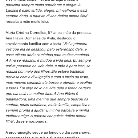
participa sempre muito sorridente e alegre. A 
Larissa é extrovertida, alegre, brincalhona e está 
sempre rindo. A palavra divina defina minha filha
”, 
ressalta a mãe muito feliz.
Maria Cristina Dornelles, 57 anos, mãe da princesa 
Ana Flávia Dornelles de Ávila, destacou o 
envolvimento familiar com a festa. “
Foi a primeira 
vez que ela se desafiou, pelo estereótipo dela, e 
essa atitude abriu caminhos para muitas meninas. 
A Ana se realizou, e mudou a vida dela. Eu sempre 
estive presente na vida dela, e mãe é para isso, se 
realiza por meio dos filhos. Ela estava bastante 
nervosa com a divulgação e com o início da festa, 
mas mesmo cansada ela busca a atender e acolher 
a todos. Foi algo novo na vida dela e tenho certeza 
que ela está na melhor fase. A Ana Flávia é 
batalhadora, uma menina que sempre buscou os 
sonhos, muito estudiosa, muito família, simpática e 
sempre pronta a ajudar. É minha parceira e minha 
melhor amiga. A palavra conquista define minha 
filha
”, disse emocionada.
A programação segue ao longo do dia com shows, 