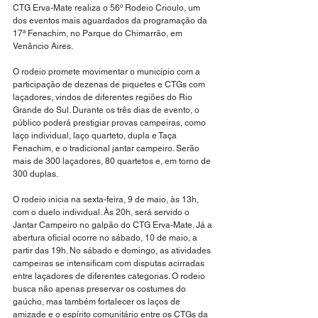
CTG Erva-Mate realiza o 56º Rodeio Crioulo, um 
dos eventos mais aguardados da programação da 
17ª Fenachim, no Parque do Chimarrão, em 
Venâncio Aires.
O rodeio promete movimentar o município com a 
participação de dezenas de piquetes e CTGs com 
laçadores, vindos de diferentes regiões do Rio 
Grande do Sul. Durante os três dias de evento, o 
público poderá prestigiar provas campeiras, como 
laço individual, laço quarteto, dupla e Taça 
Fenachim, e o tradicional jantar campeiro. Serão 
mais de 300 laçadores, 80 quartetos e, em torno de 
300 duplas.
O rodeio inicia na sexta-feira, 9 de maio, às 13h, 
com o duelo individual. Às 20h, será servido o 
Jantar Campeiro no galpão do CTG Erva-Mate. Já a 
abertura oficial ocorre no sábado, 10 de maio, a 
partir das 19h. No sábado e domingo, as atividades 
campeiras se intensificam com disputas acirradas 
entre laçadores de diferentes categorias. O rodeio 
busca não apenas preservar os costumes do 
gaúcho, mas também fortalecer os laços de 
amizade e o espírito comunitário entre os CTGs da 