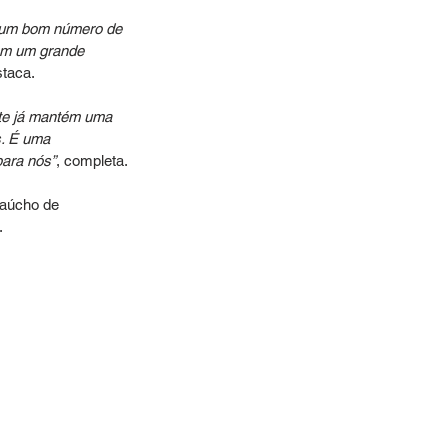
s um bom número de 
om um grande 
staca.
te já mantém uma 
. É uma 
para nós”
, completa.
Gaúcho de 
.