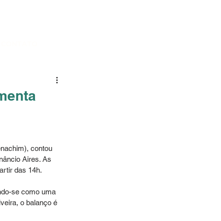
CONTATO
menta
nachim), contou 
âncio Aires. As 
rtir das 14h.
dando-se como uma 
eira, o balanço é 