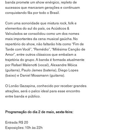
banda promete um show enérgico, repleto de 
sucessos que marcaram gerações e continuam 
conquistando fãs por todo o Brasil.
Com uma sonoridade que mistura rock, folk e 
elementos do sul do país, os Acústicos & 
Valvulados se consolidou como um dos nomes 
mais importantes da cena musical gaúcha. No 
repertório do show, não faltarão hits como “Fim de 
Tarde com Você”, “Remédio”, “Milésima Canção de 
Amor”, entre outros clássicos que embalam a 
trajetória do grupo. A banda é formada atualmente 
por Rafael Malenotti (vocal), Alexandre Móica 
(guitarra), Paulo James (bateria), Diego Lopes 
(baixo) e Daniel Mossmann (guitarra).
O Lonão Gazapina, conhecido por receber grandes 
atrações, será o palco ideal para esse encontro 
entre banda e público.
Programação do dia 2 de maio, sexta-feira:
Entrada R$ 20
Exposições: 10h às 22h