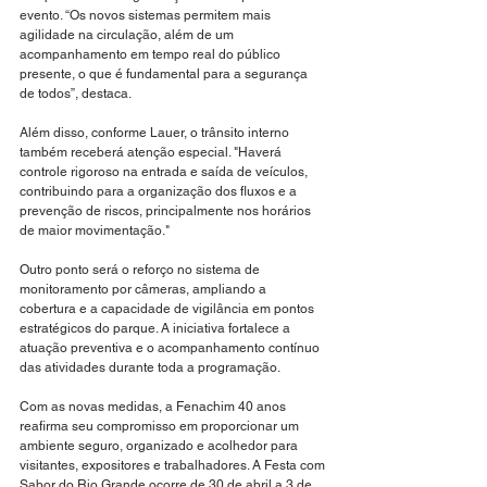
evento. “Os novos sistemas permitem mais 
agilidade na circulação, além de um 
acompanhamento em tempo real do público 
presente, o que é fundamental para a segurança 
de todos”, destaca.
Além disso, conforme Lauer, o trânsito interno 
também receberá atenção especial. "Haverá 
controle rigoroso na entrada e saída de veículos, 
contribuindo para a organização dos fluxos e a 
prevenção de riscos, principalmente nos horários 
de maior movimentação."
Outro ponto será o reforço no sistema de 
monitoramento por câmeras, ampliando a 
cobertura e a capacidade de vigilância em pontos 
estratégicos do parque. A iniciativa fortalece a 
atuação preventiva e o acompanhamento contínuo 
das atividades durante toda a programação.
Com as novas medidas, a Fenachim 40 anos 
reafirma seu compromisso em proporcionar um 
ambiente seguro, organizado e acolhedor para 
visitantes, expositores e trabalhadores. A Festa com 
Sabor do Rio Grande ocorre de 30 de abril a 3 de 